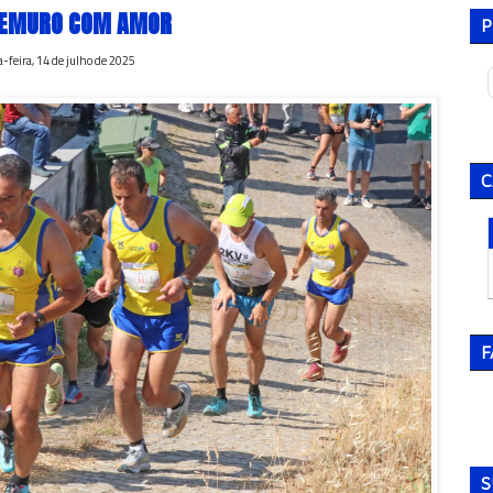
EMURO COM AMOR
P
-feira, 14 de julho de 2025
C
F
S