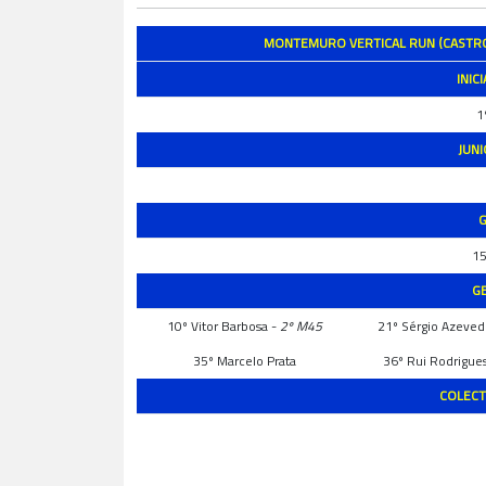
MONTEMURO VERTICAL RUN (CASTRO 
INIC
1
JUN
G
15
G
10º Vitor Barbosa -
2º M45
21º Sérgio Azeve
35º Marcelo Prata
36º Rui Rodrigue
COLECT