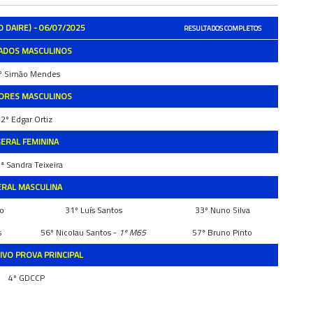
DAIRE) - 06/07/2025
RESULTADOS COMPLETOS
IADOS MASCULINOS
º Simão Mendes
IORES MASCULINOS
2º Edgar Ortiz
ERAL FEMININA
ª Sandra Teixeira
ERAL MASCULINA
do
31º Luís Santos
33º Nuno Silva
s
56º Nicolau Santos -
1º M65
57º Bruno Pinto
IVO PROVA PRINCIPAL
4º GDCCP