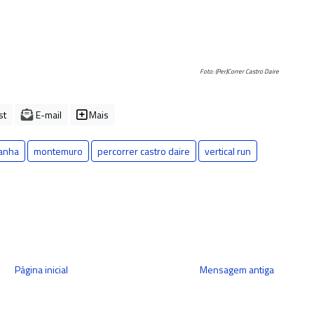
Foto: (Per)Correr Castro Daire
st
E-mail
Mais
tanha
montemuro
percorrer castro daire
vertical run
Página inicial
Mensagem antiga