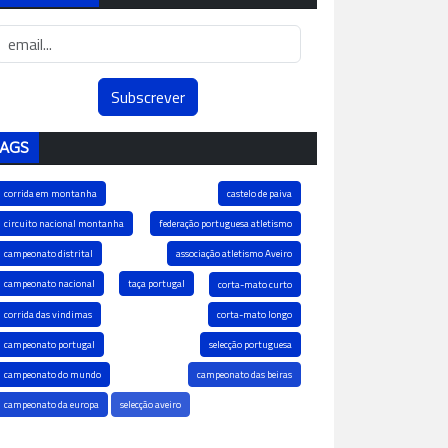
AGS
corrida em montanha
castelo de paiva
circuito nacional montanha
federação portuguesa atletismo
campeonato distrital
associação atletismo Aveiro
campeonato nacional
taça portugal
corta-mato curto
corrida das vindimas
corta-mato longo
campeonato portugal
selecção portuguesa
campeonato do mundo
campeonato das beiras
campeonato da europa
selecção aveiro