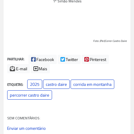
1º Simão Mendes
Foto: (Per)Correr Castro Daire
Facebook
Twitter
Pinterest
PARTILHAR:
E-mail
Mais
2025
castro daire
corrida em montanha
ETIQUETAS:
percorrer castro daire
SEM COMENTÁRIOS:
Enviar um comentário