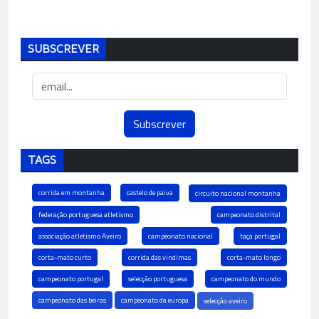
SUBSCREVER
TAGS
corrida em montanha
castelo de paiva
circuito nacional montanha
federação portuguesa atletismo
campeonato distrital
associação atletismo Aveiro
campeonato nacional
taça portugal
corta-mato curto
corrida das vindimas
corta-mato longo
campeonato portugal
selecção portuguesa
campeonato do mundo
campeonato das beiras
campeonato da europa
selecção aveiro