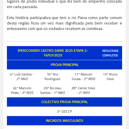
lugares de pódio individual o que diz bem do empenho colocado
em cada passada.
Esta história participativa que tem o rio Paiva como parte comum
desta região ficou um vez mais dignificada pelo bem receber e
entusiasmo com que os visitados recebem as comitivas.
(PER)CORRER CASTRO DAIRE 2025 ETAPA 2-
RESULTADOS
16/03/2025
COMPLETOS
PROVA PRINCIPAL
4º Luís Santos -
10º Rui
11º Manuel
13º Nuno
2º M45
Rodrigues
Sousa -
2º M50
Silva
24º Marcelo
26º Nicolau
28º Carlos Silva
Prata -
3º M35
Santos -
1º M65
-
2º M55
COLECTIVO PROVA PRINCIPAL
2º GDCCP
INICIADOS MASCULINOS