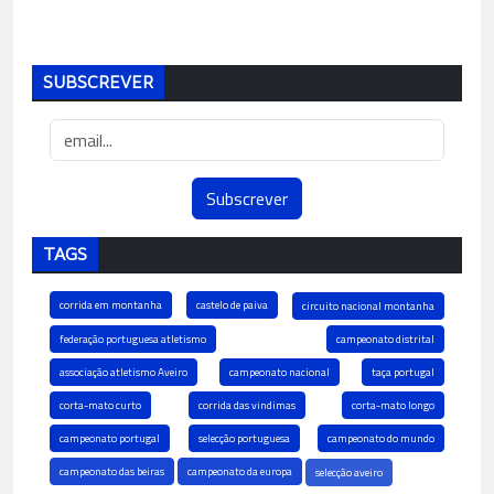
SUBSCREVER
TAGS
corrida em montanha
castelo de paiva
circuito nacional montanha
federação portuguesa atletismo
campeonato distrital
associação atletismo Aveiro
campeonato nacional
taça portugal
corta-mato curto
corrida das vindimas
corta-mato longo
campeonato portugal
selecção portuguesa
campeonato do mundo
campeonato das beiras
campeonato da europa
selecção aveiro